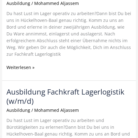
Ausbildung
/
Mohammed Aljassem
(w/m/d)
Du hast Lust im Lager operativ zu arbeiten?Dann bist Du bei
uns in Hückelhoven-Baal genau richtig. Komm zu uns an
Bord und erlerne in deiner zweijährigen Ausbildung, wie
Du Ware annimmst, einlagerst und auslagerst. Nach
erfolgreichem Abschluss steht einer Übernahme nichts im
Weg. Wir geben Dir auch die Möglichkeit, Dich im Anschluss
zur Fachkraft Lagerlogistik
Weiterlesen »
Ausbildung Fachkraft Lagerlogistik
Ausbildung
Fachkraft
(w/m/d)
Lagerlogistik
Ausbildung
/
Mohammed Aljassem
(w/m/d)
Du hast Lust im Lager operativ zu arbeiten und
Bürotätigkeiten zu erlernen?Dann bist Du bei uns in
Hückelhoven-Baal genau richtig. Komm zu uns an Bord und