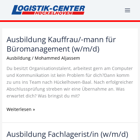
Zum
Inhalt
springen
Ausbildung Kauffrau/-mann für
Ausbildung
Kauffrau/-
Büromanagement (w/m/d)
mann
Ausbildung
/
Mohammed Aljassem
für
Büromanagement
Du besitzt Organisationstalent, arbeitest gern am Computer
(w/m/d)
und Kommunikation ist kein Problem für dich?Dann komm
zu uns ins Team nach Hückelhoven-Baal. Nach erfolgreicher
Abschlussprüfung streben wir eine Übernahme an. Was
erwartet dich? Was bringst du mit?
Weiterlesen »
Ausbildung Fachlagerist/in (w/m/d)
Ausbildung
Fachlagerist/in